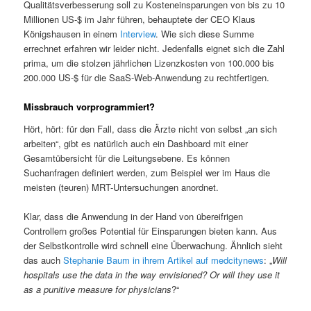
Qualitätsverbesserung soll zu Kosteneinsparungen von bis zu 10
Millionen US-$ im Jahr führen, behauptete der CEO Klaus
Königshausen in einem
Interview
. Wie sich diese Summe
errechnet erfahren wir leider nicht. Jedenfalls eignet sich die Zahl
prima, um die stolzen jährlichen Lizenzkosten von 100.000 bis
200.000 US-$ für die SaaS-Web-Anwendung zu rechtfertigen.
Missbrauch vorprogrammiert?
Hört, hört: für den Fall, dass die Ärzte nicht von selbst „an sich
arbeiten“, gibt es natürlich auch ein Dashboard mit einer
Gesamtübersicht für die Leitungsebene. Es können
Suchanfragen definiert werden, zum Beispiel wer im Haus die
meisten (teuren) MRT-Untersuchungen anordnet.
Klar, dass die Anwendung in der Hand von übereifrigen
Controllern großes Potential für Einsparungen bieten kann. Aus
der Selbstkontrolle wird schnell eine Überwachung. Ähnlich sieht
das auch
Stephanie Baum in ihrem Artikel auf medcitynews
: „
Will
hospitals use the data in the way envisioned? Or will they use it
as a punitive measure for physicians
?“