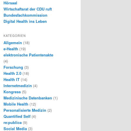
Hörsaal
Wirtschaftsrat der CDU ruft
Bundesfachkommission
Digital Health ins Leben
KATEGORIEN
Allgemein
(18)
e-Health
(19)
elektronische Patientenakte
(4)
Forschung
(3)
Health 2.0
(18)
Health IT
(14)
Internetmedizin
(4)
Kongress
(5)
Medizinische Datenbanken
(1)
Mobile Health
(12)
Personalisierte Medizin
(2)
Quantified Self
(4)
re:publica
(9)
Social Media
(3)