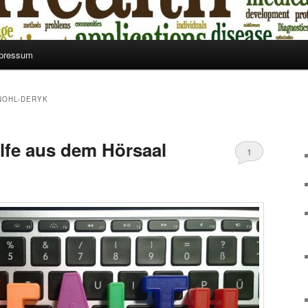
pressum
NOHL-DERYK
lfe aus dem Hörsaal
1