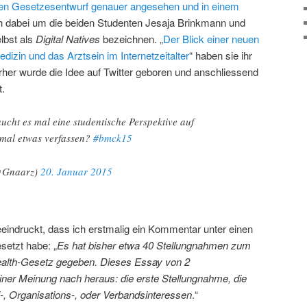
en Gesetzesentwurf genauer angesehen und in einem
ch dabei um die beiden Studenten Jesaja Brinkmann und
lbst als
Digital Natives
bezeichnen. „
Der Blick einer neuen
dizin und das Arztsein im Internetzeitalter
“ haben sie ihr
rher wurde die Idee auf Twitter geboren und anschliessend
t.
ucht es mal eine studentische Perspektive auf
 mal etwas verfassen?
#bmck15
@Gnaarz)
20. Januar 2015
eeindruckt, dass ich erstmalig ein Kommentar unter einen
esetzt habe: „
Es hat bisher etwa 40 Stellungnahmen zum
Health-Gesetz gegeben. Dieses Essay von 2
iner Meinung nach heraus: die erste Stellungnahme, die
ei-, Organisations-, oder Verbandsinteressen
.“