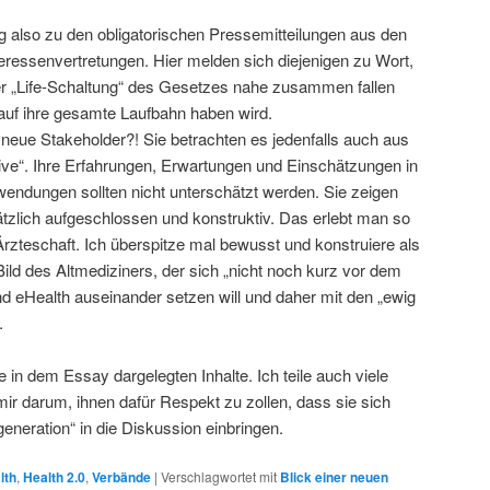
 also zu den obligatorischen Pressemitteilungen aus den
eressenvertretungen. Hier melden sich diejenigen zu Wort,
er „Life-Schaltung“ des Gesetzes nahe zusammen fallen
auf ihre gesamte Laufbahn haben wird.
 neue Stakeholder?! Sie betrachten es jedenfalls auch aus
ve“. Ihre Erfahrungen, Erwartungen und Einschätzungen in
endungen sollten nicht unterschätzt werden. Sie zeigen
sätzlich aufgeschlossen und konstruktiv. Das erlebt man so
Ärzteschaft. Ich überspitze mal bewusst und konstruiere als
ld des Altmediziners, der sich „nicht noch kurz vor dem
d eHealth auseinander setzen will und daher mit den „ewig
.
e in dem Essay dargelegten Inhalte. Ich teile auch viele
 mir darum, ihnen dafür Respekt zu zollen, dass sie sich
eneration“ in die Diskussion einbringen.
lth
,
Health 2.0
,
Verbände
|
Verschlagwortet mit
Blick einer neuen