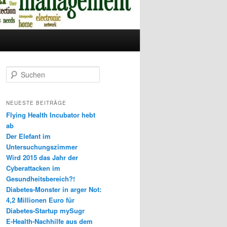
S
u
c
h
NEUESTE BEITRÄGE
e
Flying Health Incubator hebt
n
ab
Der Elefant im
Untersuchungszimmer
Wird 2015 das Jahr der
Cyberattacken im
Gesundheitsbereich?!
Diabetes-Monster in arger Not:
4,2 Millionen Euro für
Diabetes-Startup mySugr
E-Health-Nachhilfe aus dem