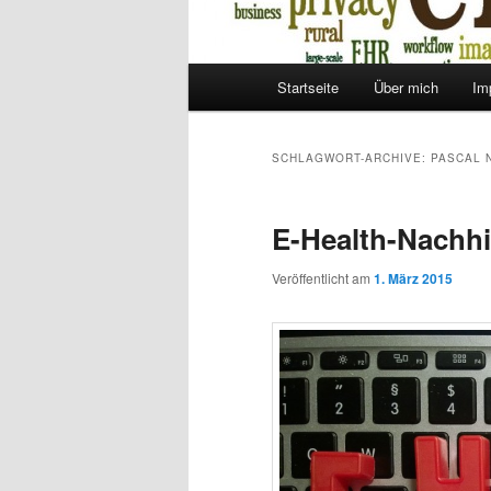
Hauptmenü
Startseite
Über mich
Im
Zum
Zum
Inhalt
sekundären
SCHLAGWORT-ARCHIVE:
PASCAL 
wechseln
Inhalt
E-Health-Nachhi
wechseln
Veröffentlicht am
1. März 2015