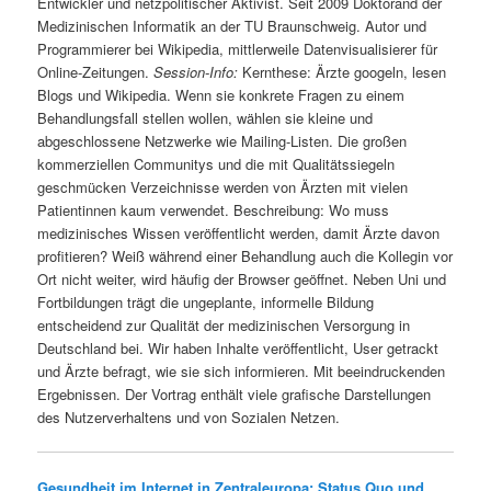
Entwickler und netzpolitischer Aktivist. Seit 2009 Doktorand der
Medizinischen Informatik an der TU Braunschweig. Autor und
Programmierer bei Wikipedia, mittlerweile Datenvisualisierer für
Online-Zeitungen.
Session-Info:
Kernthese: Ärzte googeln, lesen
Blogs und Wikipedia. Wenn sie konkrete Fragen zu einem
Behandlungsfall stellen wollen, wählen sie kleine und
abgeschlossene Netzwerke wie Mailing-Listen. Die großen
kommerziellen Communitys und die mit Qualitätssiegeln
geschmücken Verzeichnisse werden von Ärzten mit vielen
Patientinnen kaum verwendet. Beschreibung: Wo muss
medizinisches Wissen veröffentlicht werden, damit Ärzte davon
profitieren? Weiß während einer Behandlung auch die Kollegin vor
Ort nicht weiter, wird häufig der Browser geöffnet. Neben Uni und
Fortbildungen trägt die ungeplante, informelle Bildung
entscheidend zur Qualität der medizinischen Versorgung in
Deutschland bei. Wir haben Inhalte veröffentlicht, User getrackt
und Ärzte befragt, wie sie sich informieren. Mit beeindruckenden
Ergebnissen. Der Vortrag enthält viele grafische Darstellungen
des Nutzerverhaltens und von Sozialen Netzen.
Gesundheit im Internet in Zentraleuropa: Status Quo und