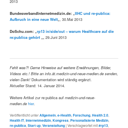
2013
BundesverbandInternetmedizin.de: „
IIHC und re-publica:
Aufbruch in eine neue Welt
„
, 30.Mai 2013
DoSchu.com: „
rp13 in/side/out – warum Healthcare auf die
re:publica gehört
„,
29.Juni 2013
Fehlt was?! Gerne Hinweise auf weitere Erwähnungen, Bilder,
Videos etc.! Bitte an info.ät.medizin-und-neue-medien.de senden,
vielen Dank!
Dokumentation wird ständig ergänzt.
Aktueller Stand: 14. Januar 2014.
Weitere Artikel zur re:publica auf
medizin-und-neue-
medien.de
hier
.
Veröffentlicht unter
Allgemein
,
e-Health
,
Forschung
,
Health 2.0
,
Health IT
,
Internetmedizin
,
Kongress
,
Personalisierte Medizin
,
re:publica
,
Start up
,
Veranstaltung
|
Verschlagwortet mit
#rp13
,