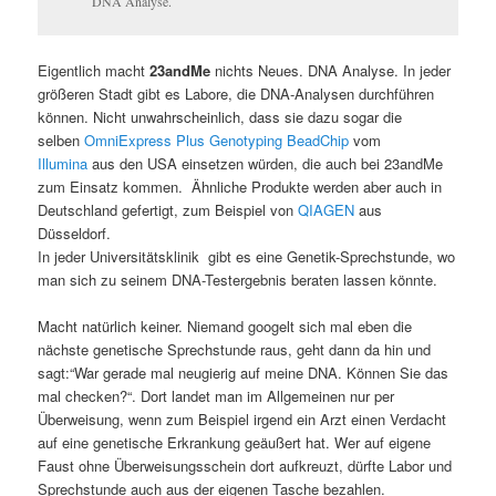
DNA Analyse.
Eigentlich macht
23andMe
nichts Neues. DNA Analyse. In jeder
größeren Stadt gibt es Labore, die DNA-Analysen durchführen
können. Nicht unwahrscheinlich, dass sie dazu sogar die
selben
OmniExpress Plus Genotyping BeadChip
vom
Illumina
aus den USA einsetzen würden, die auch bei 23andMe
zum Einsatz kommen. Ähnliche Produkte werden aber auch in
Deutschland gefertigt, zum Beispiel von
QIAGEN
aus
Düsseldorf.
In jeder Universitätsklinik gibt es eine Genetik-Sprechstunde, wo
man sich zu seinem DNA-Testergebnis beraten lassen könnte.
Macht natürlich keiner. Niemand googelt sich mal eben die
nächste genetische Sprechstunde raus, geht dann da hin und
sagt:“War gerade mal neugierig auf meine DNA. Können Sie das
mal checken?“. Dort landet man im Allgemeinen nur per
Überweisung, wenn zum Beispiel irgend ein Arzt einen Verdacht
auf eine genetische Erkrankung geäußert hat. Wer auf eigene
Faust ohne Überweisungsschein dort aufkreuzt, dürfte Labor und
Sprechstunde auch aus der eigenen Tasche bezahlen.