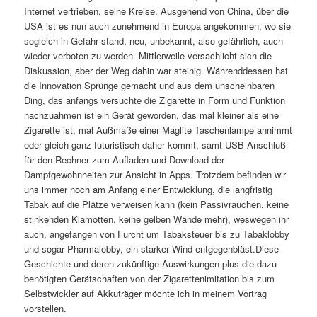
Internet vertrieben, seine Kreise. Ausgehend von China, über die
USA ist es nun auch zunehmend in Europa angekommen, wo sie
sogleich in Gefahr stand, neu, unbekannt, also gefährlich, auch
wieder verboten zu werden. Mittlerweile versachlicht sich die
Diskussion, aber der Weg dahin war steinig. Währenddessen hat
die Innovation Sprünge gemacht und aus dem unscheinbaren
Ding, das anfangs versuchte die Zigarette in Form und Funktion
nachzuahmen ist ein Gerät geworden, das mal kleiner als eine
Zigarette ist, mal Außmaße einer Maglite Taschenlampe annimmt
oder gleich ganz futuristisch daher kommt, samt USB Anschluß
für den Rechner zum Aufladen und Download der
Dampfgewohnheiten zur Ansicht in Apps. Trotzdem befinden wir
uns immer noch am Anfang einer Entwicklung, die langfristig
Tabak auf die Plätze verweisen kann (kein Passivrauchen, keine
stinkenden Klamotten, keine gelben Wände mehr), weswegen ihr
auch, angefangen von Furcht um Tabaksteuer bis zu Tabaklobby
und sogar Pharmalobby, ein starker Wind entgegenbläst.Diese
Geschichte und deren zukünftige Auswirkungen plus die dazu
benötigten Gerätschaften von der Zigarettenimitation bis zum
Selbstwickler auf Akkuträger möchte ich in meinem Vortrag
vorstellen.