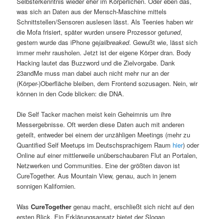
Selbsterkenntnis wieder eher im Körperlichen. Oder eben das,
was sich an Daten aus der Mensch-Maschine mittels
Schnittstellen/Sensoren auslesen lässt. Als Teenies haben wir
die Mofa frisiert, später wurden unsere Prozessor ge
tuned
,
gestern wurde das iPhone ge
jailbreaked
. Gewußt wie, lässt sich
immer mehr rausholen. Jetzt ist der eigene Körper dran. Body
Hacking lautet das Buzzword und die Zielvorgabe. Dank
23andMe muss man dabei auch nicht mehr nur an der
(Körper-)Oberfläche bleiben, dem Frontend sozusagen. Nein, wir
können in den Code blicken: die DNA.
Die Self Tacker machen meist kein Geheimnis um ihre
Messergebnisse. Oft werden diese Daten auch mit anderen
geteilt, entweder bei einem der unzähligen Meetings (mehr zu
Quantified Self Meetups im Deutschsprachigem Raum
hier
) oder
Online auf einer mittlerweile unüberschaubaren Flut an Portalen,
Netzwerken und Communities. Eine der größten davon ist
CureTogether. Aus Mountain View, genau, auch in jenem
sonnigen Kalifornien.
Was
CureTogether
genau macht, erschließt sich nicht auf den
ersten Blick. Ein Erklärungsansatz bietet der Slogan