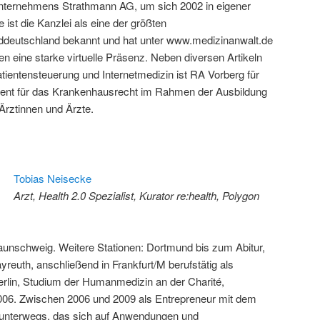
nternehmens Strathmann AG, um sich 2002 in eigener
 ist die Kanzlei als eine der größten
rddeutschland bekannt und hat unter www.medizinanwalt.de
en eine starke virtuelle Präsenz. Neben diversen Artikeln
tientensteuerung und Internetmedizin ist RA Vorberg für
ent für das Krankenhausrecht im Rahmen der Ausbildung
rztinnen und Ärzte.
Tobias Neisecke
Arzt, Health 2.0 Spezialist, Kurator re:health, Polygon
unschweig. Weitere Stationen: Dortmund bis zum Abitur,
reuth, anschließend in Frankfurt/M berufstätig als
Berlin, Studium der Humanmedizin an der Charité,
2006. Zwischen 2006 und 2009 als Entrepreneur mit dem
nterwegs, das sich auf Anwendungen und