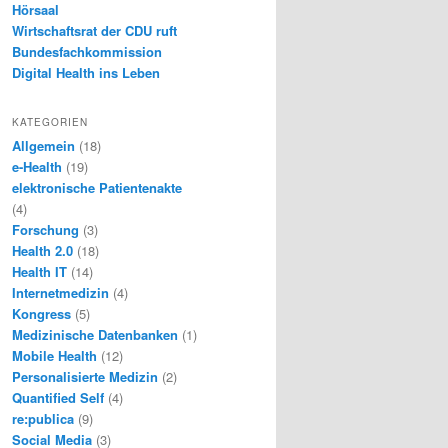
Hörsaal
Wirtschaftsrat der CDU ruft
Bundesfachkommission
Digital Health ins Leben
KATEGORIEN
Allgemein
(18)
e-Health
(19)
elektronische Patientenakte
(4)
Forschung
(3)
Health 2.0
(18)
Health IT
(14)
Internetmedizin
(4)
Kongress
(5)
Medizinische Datenbanken
(1)
Mobile Health
(12)
Personalisierte Medizin
(2)
Quantified Self
(4)
re:publica
(9)
Social Media
(3)