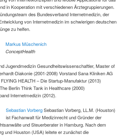
 in Kooperation mit verschiedenen Ärztegruppierungen.
ündungsteam des Bundesverband Internetmedizin, der
r Entwicklung von Internetmedizin im schwierigen deutschen
ünge zu helfen.
Markus Müschenich
ConceptHealth
und Jugendmedizin Gesundheitswissenschaftler, Master of
erhardt-Diakonie (2001-2008) Vorstand Sana Kliniken AG
r FLYING HEALTH – Die Startup-Manufaktur (2013)
he Berlin Think Tank in Healthcare (2000)
and Internetmedizin (2012).
Sebastian Vorberg
Sebastian Vorberg, LL.M. (Houston)
ist Fachanwalt für Medizinrecht und Gründer der
chtsanwälte und Steuerberater in Hamburg. Nach dem
g und Houston (USA) leitete er zunächst die