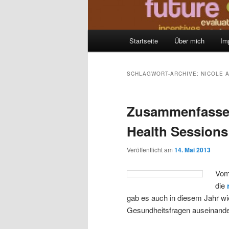
Hauptmenü
Startseite
Über mich
Im
Zum
Zum
Inhalt
sekundären
SCHLAGWORT-ARCHIVE:
NICOLE 
wechseln
Inhalt
Zusammenfasse
wechseln
Health Sessions 
Veröffentlicht am
14. Mai 2013
Vom 
die
gab es auch in diesem Jahr wie
Gesundheitsfragen auseinande