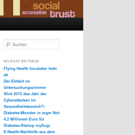
S
u
c
h
NEUESTE BEITRÄGE
e
Flying Health Incubator hebt
n
ab
Der Elefant im
Untersuchungszimmer
Wird 2015 das Jahr der
Cyberattacken im
Gesundheitsbereich?!
Diabetes-Monster in arger Not:
4,2 Millionen Euro für
Diabetes-Startup mySugr
E-Health-Nachhilfe aus dem