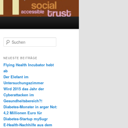
S
u
c
h
NEUESTE BEITRÄGE
e
Flying Health Incubator hebt
n
ab
Der Elefant im
Untersuchungszimmer
Wird 2015 das Jahr der
Cyberattacken im
Gesundheitsbereich?!
Diabetes-Monster in arger Not:
4,2 Millionen Euro für
Diabetes-Startup mySugr
E-Health-Nachhilfe aus dem