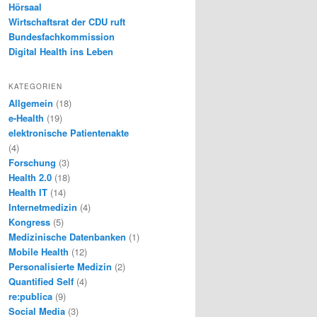
Hörsaal
Wirtschaftsrat der CDU ruft
Bundesfachkommission
Digital Health ins Leben
KATEGORIEN
Allgemein
(18)
e-Health
(19)
elektronische Patientenakte
(4)
Forschung
(3)
Health 2.0
(18)
Health IT
(14)
Internetmedizin
(4)
Kongress
(5)
Medizinische Datenbanken
(1)
Mobile Health
(12)
Personalisierte Medizin
(2)
Quantified Self
(4)
re:publica
(9)
Social Media
(3)