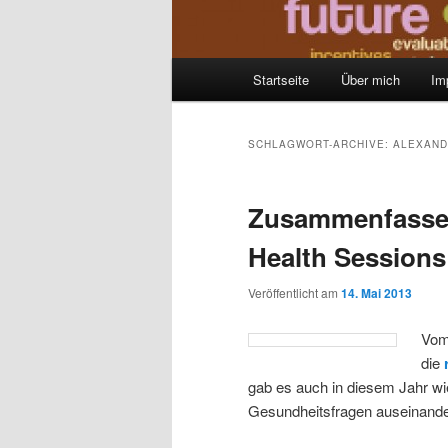
Hauptmenü
Startseite
Über mich
Im
Zum
Zum
Inhalt
sekundären
SCHLAGWORT-ARCHIVE:
ALEXAND
wechseln
Inhalt
Zusammenfasse
wechseln
Health Sessions 
Veröffentlicht am
14. Mai 2013
Vom 
die
gab es auch in diesem Jahr wie
Gesundheitsfragen auseinande