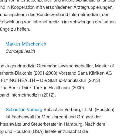
 in Kooperation mit verschiedenen Ärztegruppierungen.
ündungsteam des Bundesverband Internetmedizin, der
r Entwicklung von Internetmedizin im schwierigen deutschen
ünge zu helfen.
Markus Müschenich
ConceptHealth
und Jugendmedizin Gesundheitswissenschaftler, Master of
erhardt-Diakonie (2001-2008) Vorstand Sana Kliniken AG
r FLYING HEALTH – Die Startup-Manufaktur (2013)
he Berlin Think Tank in Healthcare (2000)
and Internetmedizin (2012).
Sebastian Vorberg
Sebastian Vorberg, LL.M. (Houston)
ist Fachanwalt für Medizinrecht und Gründer der
chtsanwälte und Steuerberater in Hamburg. Nach dem
g und Houston (USA) leitete er zunächst die