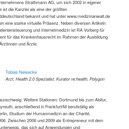
nternehmens Strathmann AG, um sich 2002 in eigener
 ist die Kanzlei als eine der größten
rddeutschland bekannt und hat unter www.medizinanwalt.de
en eine starke virtuelle Präsenz. Neben diversen Artikeln
tientensteuerung und Internetmedizin ist RA Vorberg für
ent für das Krankenhausrecht im Rahmen der Ausbildung
rztinnen und Ärzte.
Tobias Neisecke
Arzt, Health 2.0 Spezialist, Kurator re:health, Polygon
unschweig. Weitere Stationen: Dortmund bis zum Abitur,
reuth, anschließend in Frankfurt/M berufstätig als
Berlin, Studium der Humanmedizin an der Charité,
2006. Zwischen 2006 und 2009 als Entrepreneur mit dem
nterwegs, das sich auf Anwendungen und