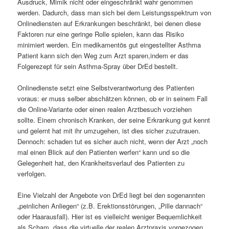
Ausdruck, Mimik nicht oder eingeschränkt wahr genommen
werden. Dadurch, dass man sich bei dem Leistungsspektrum von
Onlinediensten auf Erkrankungen beschränkt, bei denen diese
Faktoren nur eine geringe Rolle spielen, kann das Risiko
minimiert werden. Ein medikamentös gut eingestellter Asthma
Patient kann sich den Weg zum Arzt sparen,indem er das
Folgerezept für sein Asthma-Spray über DrEd bestellt.
Onlinedienste setzt eine Selbstverantwortung des Patienten
voraus: er muss selber abschätzen können, ob er in seinem Fall
die Online-Variante oder einen realen Arztbesuch vorziehen
sollte. Einem chronisch Kranken, der seine Erkrankung gut kennt
und gelernt hat mit ihr umzugehen, ist dies sicher zuzutrauen.
Dennoch: schaden tut es sicher auch nicht, wenn der Arzt „noch
mal einen Blick auf den Patienten werfen“ kann und so die
Gelegenheit hat, den Krankheitsverlauf des Patienten zu
verfolgen.
Eine Vielzahl der Angebote von DrEd liegt bei den sogenannten
„peinlichen Anliegen“ (z.B. Erektionsstörungen, „Pille dannach“
oder Haarausfall). Hier ist es vielleicht weniger Bequemlichkeit
als Scham, dass die virtuelle der realen Arztpraxis vorgezogen