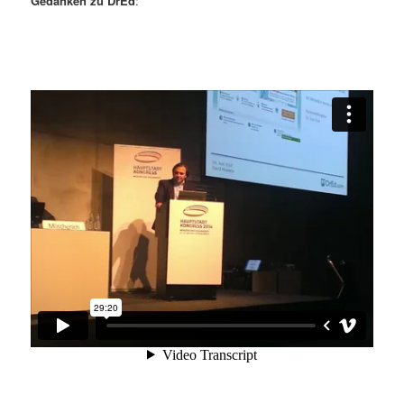
Gedanken zu DrEd
: