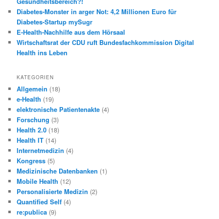
Gesundheitsbereich?!
Diabetes-Monster in arger Not: 4,2 Millionen Euro für
Diabetes-Startup mySugr
E-Health-Nachhilfe aus dem Hörsaal
Wirtschaftsrat der CDU ruft Bundesfachkommission Digital
Health ins Leben
KATEGORIEN
Allgemein
(18)
e-Health
(19)
elektronische Patientenakte
(4)
Forschung
(3)
Health 2.0
(18)
Health IT
(14)
Internetmedizin
(4)
Kongress
(5)
Medizinische Datenbanken
(1)
Mobile Health
(12)
Personalisierte Medizin
(2)
Quantified Self
(4)
re:publica
(9)