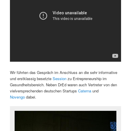
Wir führten das Gespräch im Anschluss an die sehr informative
und erstklassig besetzte
Session
zu Entrepreneurship im
Gesundheitsbereich. Neben DrEd waren auch Vertreter von den
vielversprechenden deutschen Startups
Caterna
und
Novengo
dabei.