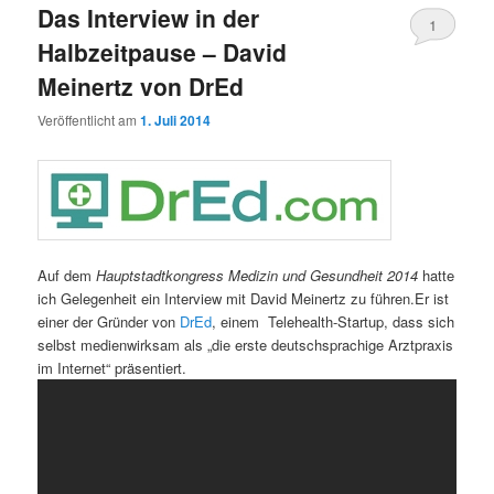
Das Interview in der
wechseln
1
Halbzeitpause – David
Meinertz von DrEd
Veröffentlicht am
1. Juli 2014
Auf dem
Hauptstadtkongress Medizin und Gesundheit 2014
hatte
ich Gelegenheit ein Interview mit David Meinertz zu führen.Er ist
einer der Gründer von
DrEd
, einem Telehealth-Startup, dass sich
selbst medienwirksam als „die erste deutschsprachige Arztpraxis
im Internet“ präsentiert.