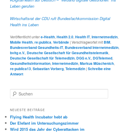
Leben gerufen
Wirtschaftsrat der CDU ruft Bundesfachkommission Digital
Health ins Leben
Veröffentlicht unter
e-Health
,
Health 2.0
,
Health IT
,
Internetmedizin
,
Mobile Health
,
re:publica
,
Verbände
|
Verschlagwortet mit
BiM
,
Bundesverband Gesundheits-IT
,
Bundesverband Internetmedizin
,
bvitg e.V.
,
Deutsche Gesellschaft für Gesundheitstelematik
,
Deutsche Gesellschaft für Telemedizin
,
DGG e.V.
,
DGTelemed
,
Gesundheitsinformation
,
Internetmedizin
,
Markus Müschenich
,
re:publica13
,
Sebastian Vorberg
,
Telemedizin
|
Schreibe eine
Antwort
S
u
c
h
NEUESTE BEITRÄGE
e
Flying Health Incubator hebt ab
n
Der Elefant im Untersuchungszimmer
Wird 2015 das Jahr der Cyberattacken im