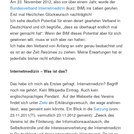
Am 23. November 2012, also vor über einem Jahr, wurde der
Bundesverband Internetmedizin
(kurz: BiM) ins Leben gerufen.
Erst mal Herzlichen Glückwunsch nachträglich!
Ich sehe deutlich Potential für einen derart gearteten Verband in
Deutschland und ich begrüße, „dass es überhaupt endlich mal
einer gemacht hat“. Wenn der BiM dieses Potential aber für sich
gewinnen will, muss er sich aber ran halten.
Ich habe den Verband von Anfang an sehr genau beobachtet und
es ist an der Zeit Resümee zu ziehen. Meine Erwartungen hat er
jedenfalls bisher nicht erfüllen können.
Internetmedizin – Was ist das?
Das habe ich mich als Erstes gefragt. Internetmedizin? Begriff
noch nie gehört. Kein Wikipedia Eintrag. Auch kein
englischsprachiges Pendant. Auf der Webseite des Vereins
findet sich unter
Ziele
ein Erklärungsversuch, der wage erahnen
lässt, was gemeint sein könnte. Ein Blick in die
Satzung
(vom
23.11.2011(?!), vermutlich 23.11.2012 gemeint): „Zweck des
Vereins ist die Förderung, der Informationsaustausch, die
Selbstkontrolle und die Interessenvertretung der Internetmedizin
in Deutschland und deren internationale Vernetzung“. Da ist es