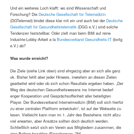
Und ein weiteres Loch klafft: wo sind Wissenschaft und
Forschung? Die
Deutsche Gesellschaft für Telemedizin
(DGTelemed) bindet diese klar mit ein und auch bei der
Deutsche
Gesellschaft für Gesundheitstelematik
(DGG e.V.) sind solche
Tendenzen feststellbar. Oder zielt man beim BiM auf reine
Industrie-Lobby-Arbeit a la
Bundesverband Gesundheits-IT
(bvitg
e.V.) ab?
Was wurde erreicht?
Die Ziele (siehe Link oben) sind ehrgeizig aber an sich alle ganz
ok. Bisher fehlt aber jeder Hinweis, inwiefern an diesen Zielen
gearbeitet wird oder ob sich schon Resultate ergeben haben. „Der
Weg des deutschen Gesundheitswesens ins Internet bedarf
enger Kooperation und Gesprächsoffenheit aller beteiligten
Player. Der Bundesverband Internetmedizin (BiM) soll sich hierfür
zu einer zentralen Plattform entwickeln“, ist auf der Webseite zu
lesen. Vielleicht kann man im 1. Jahr des Bestehens nicht allzu
viel erwarten, aber Ansätze sollten doch deutlich werden.
Schließlich setzt sich ein Verein aus Mitgliedern zusammen, die
eine Beitrag bezahlen (Einzelperson: 75€,