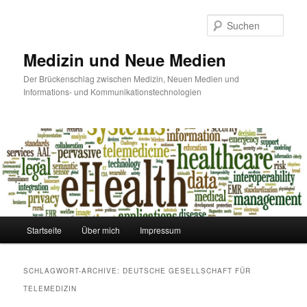
Such
Medizin und Neue Medien
Der Brückenschlag zwischen Medizin, Neuen Medien und
Informations- und Kommunikationstechnologien
Hauptmenü
Startseite
Über mich
Impressum
Zum
Zum
Inhalt
sekundären
SCHLAGWORT-ARCHIVE:
DEUTSCHE GESELLSCHAFT FÜR
wechseln
Inhalt
TELEMEDIZIN