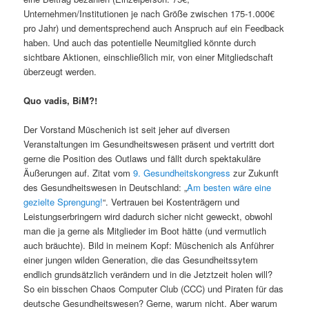
Unternehmen/Institutionen je nach Größe zwischen 175-1.000€
pro Jahr) und dementsprechend auch Anspruch auf ein Feedback
haben. Und auch das potentielle Neumitglied könnte durch
sichtbare Aktionen, einschließlich mir, von einer Mitgliedschaft
überzeugt werden.
Quo vadis, BiM?!
Der Vorstand Müschenich ist seit jeher auf diversen
Veranstaltungen im Gesundheitswesen präsent und vertritt dort
gerne die Position des Outlaws und fällt durch spektakuläre
Äußerungen auf. Zitat vom
9. Gesundheitskongress
zur Zukunft
des Gesundheitswesen in Deutschland: „
Am besten wäre eine
gezielte Sprengung!
“. Vertrauen bei Kostenträgern und
Leistungserbringern wird dadurch sicher nicht geweckt, obwohl
man die ja gerne als Mitglieder im Boot hätte (und vermutlich
auch bräuchte). Bild in meinem Kopf: Müschenich als Anführer
einer jungen wilden Generation, die das Gesundheitssytem
endlich grundsätzlich verändern und in die Jetztzeit holen will?
So ein bisschen Chaos Computer Club (CCC) und Piraten für das
deutsche Gesundheitswesen? Gerne, warum nicht. Aber warum