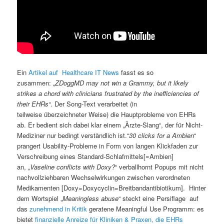
Ein
Artikel auf Healthcare IT News
fasst es so
zusammen: „
ZDoggMD may not win a Grammy, but it likely
strikes a chord with clinicians frustrated by the inefficiencies of
their EHRs“
. Der Song-Text verarbeitet (in
teilweise überzeichneter Weise) die Hauptprobleme von EHRs
ab. Er bedient sich dabei klar einem „Ärzte-Slang“, der für Nicht-
Mediziner nur bedingt verständlich ist.“
30 clicks for a Ambien
“
prangert Usability-Probleme in Form von langen Klickfaden zur
Verschreibung eines Standard-Schlafmittels[=Ambien]
an, „
Vaseline conflicts with Doxy?
“ verballhornt Popups mit nicht
nachvollziehbaren Wechselwirkungen zwischen verordneten
Medikamenten [Doxy=Doxycyclin=Breitbandantibiotikum]. Hinter
dem Wortspiel „
Meaningless abuse
“ steckt eine Persiflage auf
das
zunehmend in Kritik
geratene Meaningful Use Programm: es
bietet
finanzielle Anreize für Kliniken & Praxen, die EHRs