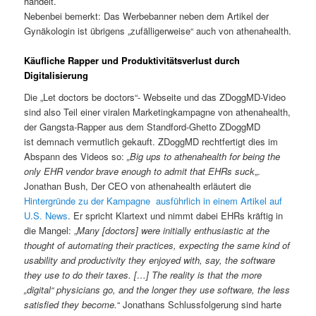
handelt.
Nebenbei bemerkt: Das Werbebanner neben dem Artikel der
Gynäkologin ist übrigens „zufälligerweise“ auch von athenahealth.
Käufliche Rapper und Produktivitätsverlust durch
Digitalisierung
Die „Let doctors be doctors“- Webseite und das ZDoggMD-Video
sind also Teil einer viralen Marketingkampagne von athenahealth,
der Gangsta-Rapper aus dem Standford-Ghetto ZDoggMD
ist demnach vermutlich gekauft. ZDoggMD rechtfertigt dies im
Abspann des Videos so:
„Big ups to athenahealth for being the
only EHR vendor brave enough to admit that EHRs suck
„.
Jonathan Bush, Der CEO von athenahealth erläutert die
Hintergründe zu der Kampagne ausführlich in einem Artikel auf
U.S. News
. Er spricht Klartext und nimmt dabei EHRs kräftig in
die Mangel: „
Many [doctors] were initially enthusiastic at the
thought of automating their practices, expecting the same kind of
usability and productivity they enjoyed with, say, the software
they use to do their taxes. […] The reality is that the more
„digital“ physicians go, and the longer they use software, the less
satisfied they become.
“ Jonathans Schlussfolgerung sind harte