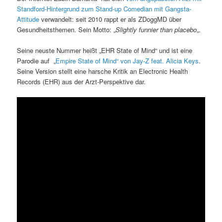
Standford-Hintergrund zum Stand-up Comedian mit Gangsta-
Attitude
verwandelt: seit 2010 rappt er als ZDoggMD über
Gesundheitsthemen. Sein Motto: „
Slightly funnier than placebo
„.
Seine neuste Nummer heißt „EHR State of Mind“ und ist eine
Parodie auf „
Empire State of Mind“ von Jay-Z feat. Alicia Keys
.
Seine Version stellt eine harsche Kritik an Electronic Health
Records (EHR) aus der Arzt-Perspektive dar.