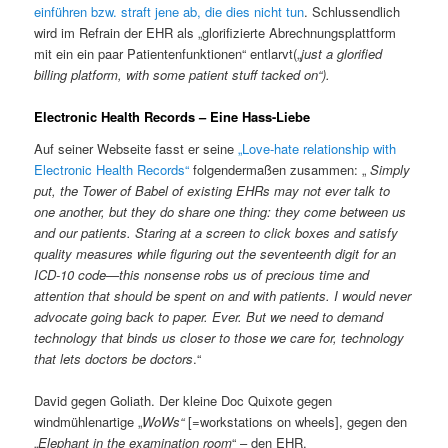
einführen bzw. straft jene ab, die dies nicht tun
. Schlussendlich
wird im Refrain der EHR als „glorifizierte Abrechnungsplattform
mit ein ein paar Patientenfunktionen“ entlarvt(„
just a glorified
billing platform, with some patient stuff tacked on“).
Electronic Health Records – Eine Hass-Liebe
Auf seiner Webseite fasst er seine
„Love-hate relationship with
Electronic Health Records“
folgendermaßen zusammen: „
Simply
put, the Tower of Babel of existing EHRs may not ever talk to
one another, but they do share one thing: they come between us
and our patients. Staring at a screen to click boxes and satisfy
quality measures while figuring out the seventeenth digit for an
ICD-10 code—this nonsense robs us of precious time and
attention that should be spent on and with patients. I would never
advocate going back to paper. Ever. But we need to demand
technology that binds us closer to those we care for, technology
that lets doctors be doctors
.“
David gegen Goliath. Der kleine Doc Quixote gegen
windmühlenartige „
WoWs“
[=workstations on wheels], gegen den
„
Elephant in the examination room
“ – den EHR.