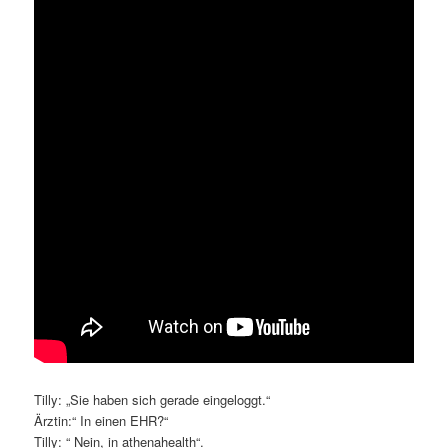
Tilly: „Sie haben sich gerade eingeloggt.“
Ärztin:“ In einen EHR?“
Tilly: “ Nein, in athenahealth“.