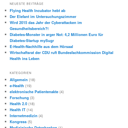
h
NEUESTE BEITRÄGE
e
Flying Health Incubator hebt ab
n
Der Elefant im Untersuchungszimmer
Wird 2015 das Jahr der Cyberattacken im
Gesundheitsbereich?!
Diabetes-Monster in arger Not: 4,2 Millionen Euro für
Diabetes-Startup mySugr
E-Health-Nachhilfe aus dem Hörsaal
Wirtschaftsrat der CDU ruft Bundesfachkommission Digital
Health ins Leben
KATEGORIEN
Allgemein
(18)
e-Health
(19)
elektronische Patientenakte
(4)
Forschung
(3)
Health 2.0
(18)
Health IT
(14)
Internetmedizin
(4)
Kongress
(5)
Medizinische Datenbanken
(1)