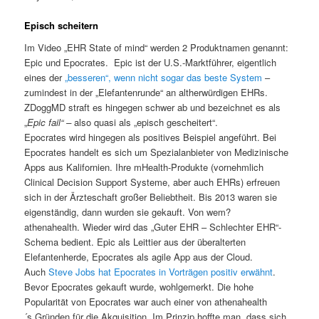
Episch scheitern
Im Video „EHR State of mind“ werden 2 Produktnamen genannt:
Epic und Epocrates. Epic ist der U.S.-Marktführer, eigentlich
eines der
„besseren“, wenn nicht sogar das beste System
–
zumindest in der „Elefantenrunde“ an altherwürdigen EHRs.
ZDoggMD straft es hingegen schwer ab und bezeichnet es als
„
Epic fail“ –
also quasi als „episch gescheitert“.
Epocrates wird hingegen als positives Beispiel angeführt. Bei
Epocrates handelt es sich um Spezialanbieter von Medizinische
Apps aus Kalifornien. Ihre mHealth-Produkte (vornehmlich
Clinical Decision Support Systeme, aber auch EHRs) erfreuen
sich in der Ärzteschaft großer Beliebtheit. Bis 2013 waren sie
eigenständig, dann wurden sie gekauft. Von wem?
athenahealth. Wieder wird das „Guter EHR – Schlechter EHR“-
Schema bedient. Epic als Leittier aus der überalterten
Elefantenherde, Epocrates als agile App aus der Cloud.
Auch
Steve Jobs hat Epocrates in Vorträgen positiv erwähnt
.
Bevor Epocrates gekauft wurde, wohlgemerkt. Die hohe
Popularität von Epocrates war auch einer von athenahealth
´s Gründen für die Akquisition. Im Prinzip hoffte man, dass sich