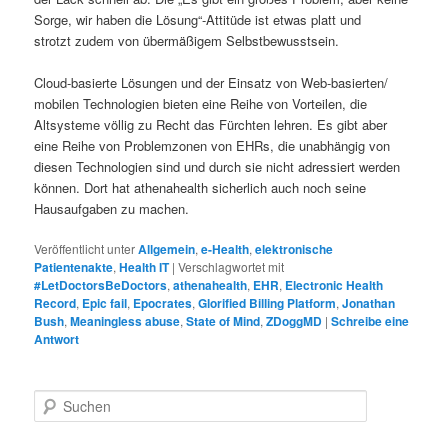
Sorge, wir haben die Lösung“-Attitüde ist etwas platt und
strotzt zudem von übermäßigem Selbstbewusstsein.
Cloud-basierte Lösungen und der Einsatz von Web-basierten/
mobilen Technologien bieten eine Reihe von Vorteilen, die
Altsysteme völlig zu Recht das Fürchten lehren. Es gibt aber
eine Reihe von Problemzonen von EHRs, die unabhängig von
diesen Technologien sind und durch sie nicht adressiert werden
können. Dort hat athenahealth sicherlich auch noch seine
Hausaufgaben zu machen.
Veröffentlicht unter
Allgemein
,
e-Health
,
elektronische
Patientenakte
,
Health IT
|
Verschlagwortet mit
#LetDoctorsBeDoctors
,
athenahealth
,
EHR
,
Electronic Health
Record
,
Epic fail
,
Epocrates
,
Glorified Billing Platform
,
Jonathan
Bush
,
Meaningless abuse
,
State of Mind
,
ZDoggMD
|
Schreibe eine
Antwort
S
u
c