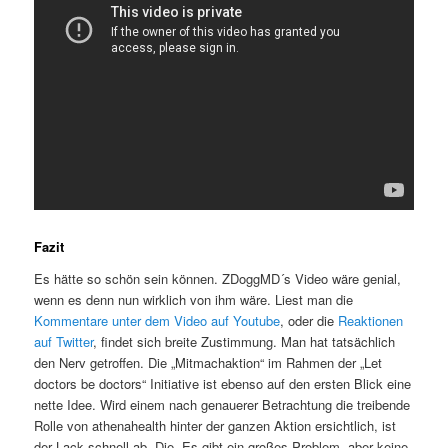
Fazit
Es hätte so schön sein können. ZDoggMD´s Video wäre genial,
wenn es denn nun wirklich von ihm wäre. Liest man die
Kommentare unter dem Video auf Youtube
, oder die
Reaktionen
auf Twitter
, findet sich breite Zustimmung. Man hat tatsächlich
den Nerv getroffen. Die „Mitmachaktion“ im Rahmen der „Let
doctors be doctors“ Initiative ist ebenso auf den ersten Blick eine
nette Idee. Wird einem nach genauerer Betrachtung die treibende
Rolle von athenahealth hinter der ganzen Aktion ersichtlich, ist
der Lack schnell ab. Die „Es gibt ein großes Problem, aber keine