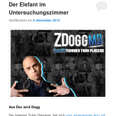
Der Elefant im
wechseln
Untersuchungszimmer
Veröffentlicht am
9. November 2015
Aus Doc wird Dogg
Der Internist Zubin Damania hat sich
vom angepassten Arzt mit