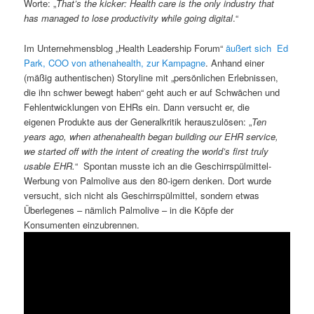
Worte: „
That’s the kicker: Health care is the only industry that
has managed to lose productivity while going digital
.“
Im Unternehmensblog „Health Leadership Forum“
äußert sich Ed
Park, COO von athenahealth, zur Kampagne
. Anhand einer
(mäßig authentischen) Storyline mit „persönlichen Erlebnissen,
die ihn schwer bewegt haben“ geht auch er auf Schwächen und
Fehlentwicklungen von EHRs ein. Dann versucht er, die
eigenen Produkte aus der Generalkritik herauszulösen: „
Ten
years ago, when athenahealth began building our EHR service,
we started off with the intent of creating the world’s first truly
usable EHR.
“ Spontan musste ich an die Geschirrspülmittel-
Werbung von Palmolive aus den 80-igern denken. Dort wurde
versucht, sich nicht als Geschirrspülmittel, sondern etwas
Überlegenes – nämlich Palmolive – in die Köpfe der
Konsumenten einzubrennen.