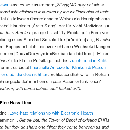
 News
fasst es so zusammen: „
ZDoggMD may not win a
hord with clinicians frustrated by the inefficiencies of their
itet (in teilweise überzeichneter Weise) die Hauptprobleme
abei klar einem „Ärzte-Slang“, der für Nicht-Mediziner nur
cks for a Ambien
“ prangert Usability-Probleme in Form von
eibung eines Standard-Schlafmittels[=Ambien] an, „
Vaseline
ornt Popups mit nicht nachvollziehbaren Wechselwirkungen
enten [Doxy=Doxycyclin=Breitbandantibiotikum]. Hinter
abuse
“ steckt eine Persiflage auf das
zunehmend in Kritik
ramm: es bietet
finanzielle Anreize für Kliniken & Praxen,
jene ab, die dies nicht tun
. Schlussendlich wird im Refrain
chnungsplattform mit ein ein paar Patientenfunktionen“
g platform, with some patient stuff tacked on“).
 Eine Hass-Liebe
seine
„Love-hate relationship with Electronic Health
sammen: „
Simply put, the Tower of Babel of existing EHRs
er, but they do share one thing: they come between us and