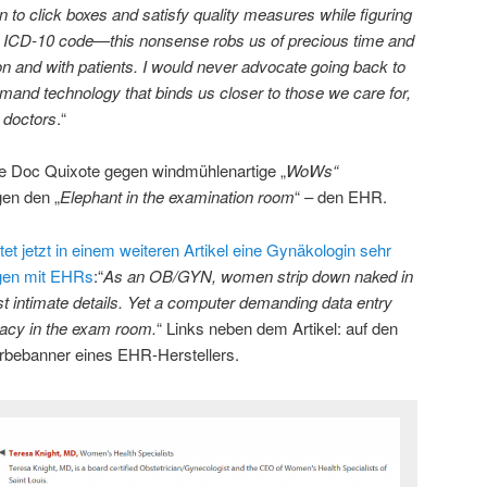
en to click boxes and satisfy quality measures while figuring
 an ICD-10 code—this nonsense robs us of precious time and
on and with patients. I would never advocate going back to
mand technology that binds us closer to those we care for,
e doctors
.“
ne Doc Quixote gegen windmühlenartige „
WoWs“
gen den „
Elephant in the examination room
“ – den EHR.
tet jetzt in einem weiteren Artikel eine Gynäkologin sehr
ngen mit EHRs
:“
As an OB/GYN, women strip down naked in
st intimate details. Yet a computer demanding data entry
imacy in the exam room.
“ Links neben dem Artikel: auf den
erbebanner eines EHR-Herstellers.