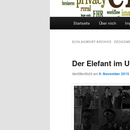
Hauptmenü
Startseite
Über mich
Im
Zum
Zum
Inhalt
sekundären
SCHLAGWORT-ARCHIVE:
ZDOGGM
wechseln
Inhalt
Der Elefant im
wechseln
Veröffentlicht am
9. November 2015