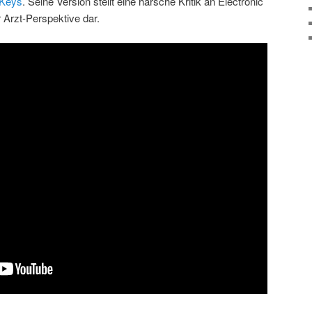
 Keys
. Seine Version stellt eine harsche Kritik an Electronic
Arzt-Perspektive dar.