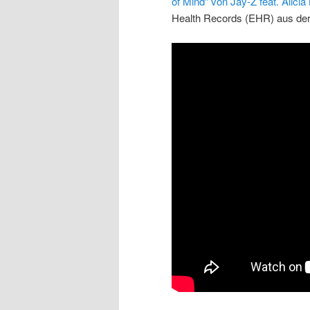
of Mind“ von Jay-Z feat. Alicia
Health Records (EHR) aus der 