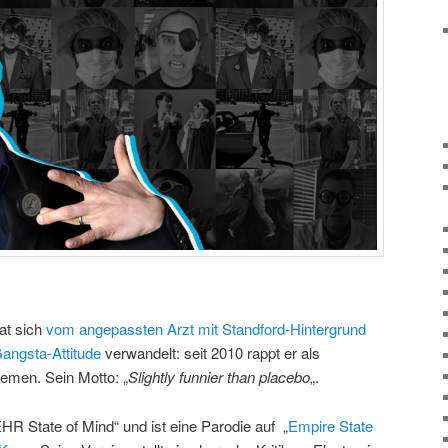
at sich
vom angepassten Arzt mit Standford-Hintergrund
angsta-Attitude
verwandelt: seit 2010 rappt er als
men. Sein Motto: „
Slightly funnier than placebo
„.
R State of Mind“ und ist eine Parodie auf „
Empire State