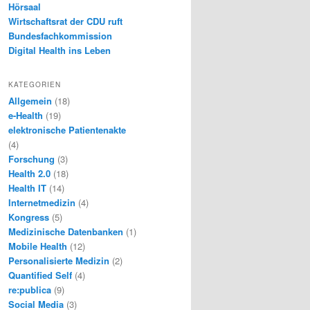
Hörsaal
Wirtschaftsrat der CDU ruft
Bundesfachkommission
Digital Health ins Leben
KATEGORIEN
Allgemein
(18)
e-Health
(19)
elektronische Patientenakte
(4)
Forschung
(3)
Health 2.0
(18)
Health IT
(14)
Internetmedizin
(4)
Kongress
(5)
Medizinische Datenbanken
(1)
Mobile Health
(12)
Personalisierte Medizin
(2)
Quantified Self
(4)
re:publica
(9)
Social Media
(3)