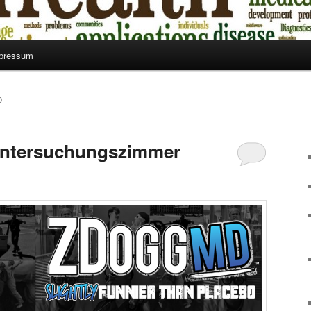
pressum
D
 Untersuchungszimmer