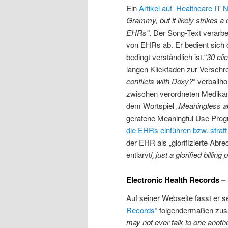
Ein
Artikel auf Healthcare IT
Grammy, but it likely strikes a c
EHRs“
. Der Song-Text verarbe
von EHRs ab. Er bedient sich d
bedingt verständlich ist.“
30 cli
langen Klickfaden zur Verschr
conflicts with Doxy?
“ verballh
zwischen verordneten Medikam
dem Wortspiel „
Meaningless 
geratene Meaningful Use Prog
die EHRs einführen bzw. straft 
der EHR als „glorifizierte Abre
entlarvt(„
just a glorified billin
Electronic Health Records –
Auf seiner Webseite fasst er 
Records“
folgendermaßen zu
may not ever talk to one anoth