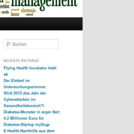
S
u
c
h
NEUESTE BEITRÄGE
e
Flying Health Incubator hebt
n
ab
Der Elefant im
Untersuchungszimmer
Wird 2015 das Jahr der
Cyberattacken im
Gesundheitsbereich?!
Diabetes-Monster in arger Not:
4,2 Millionen Euro für
Diabetes-Startup mySugr
E-Health-Nachhilfe aus dem