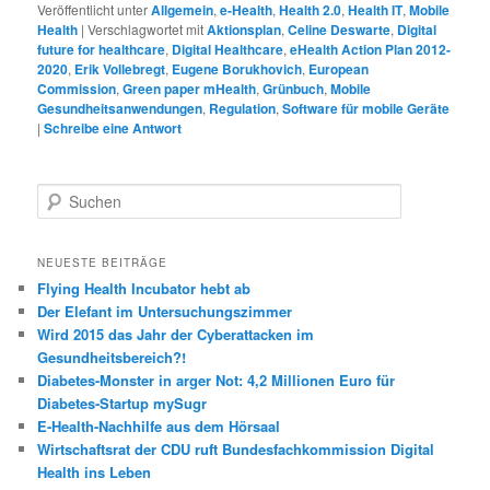
Veröffentlicht unter
Allgemein
,
e-Health
,
Health 2.0
,
Health IT
,
Mobile
Health
|
Verschlagwortet mit
Aktionsplan
,
Celine Deswarte
,
Digital
future for healthcare
,
Digital Healthcare
,
eHealth Action Plan 2012-
2020
,
Erik Vollebregt
,
Eugene Borukhovich
,
European
Commission
,
Green paper mHealth
,
Grünbuch
,
Mobile
Gesundheitsanwendungen
,
Regulation
,
Software für mobile Geräte
|
Schreibe eine Antwort
S
u
c
h
NEUESTE BEITRÄGE
e
Flying Health Incubator hebt ab
n
Der Elefant im Untersuchungszimmer
Wird 2015 das Jahr der Cyberattacken im
Gesundheitsbereich?!
Diabetes-Monster in arger Not: 4,2 Millionen Euro für
Diabetes-Startup mySugr
E-Health-Nachhilfe aus dem Hörsaal
Wirtschaftsrat der CDU ruft Bundesfachkommission Digital
Health ins Leben