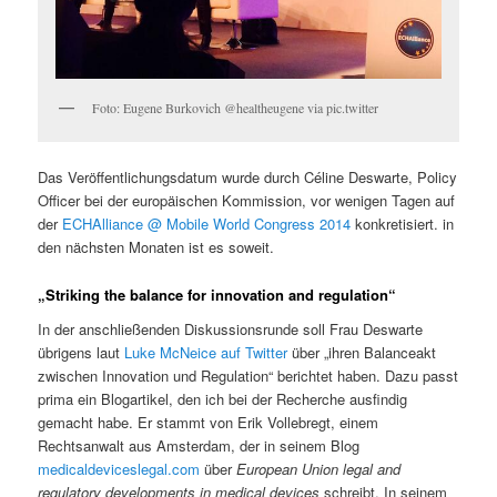
Foto: Eugene Burkovich @healtheugene via pic.twitter
Das Veröffentlichungsdatum wurde durch Céline Deswarte, Policy
Officer bei der europäischen Kommission, vor wenigen Tagen auf
der
ECHAlliance @ Mobile World Congress 2014
konkretisiert. in
den nächsten Monaten ist es soweit.
„Striking the balance for innovation and regulation“
In der anschließenden Diskussionsrunde soll Frau Deswarte
übrigens laut
Luke McNeice auf Twitter
über „ihren Balanceakt
zwischen Innovation und Regulation“ berichtet haben. Dazu passt
prima ein Blogartikel, den ich bei der Recherche ausfindig
gemacht habe. Er stammt von Erik Vollebregt, einem
Rechtsanwalt aus Amsterdam, der in seinem Blog
medicaldeviceslegal.com
über
European Union legal and
regulatory developments in medical devices
schreibt. In seinem