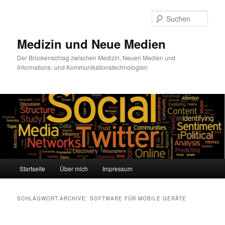
Such
Medizin und Neue Medien
Der Brückenschlag zwischen Medizin, Neuen Medien und
Informations- und Kommunikationstechnologien
Hauptmenü
Startseite
Über mich
Impressum
Zum
Zum
Inhalt
sekundären
SCHLAGWORT-ARCHIVE:
SOFTWARE FÜR MOBILE GERÄTE
wechseln
Inhalt