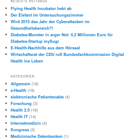
NEUESTE BEITRÄGE
e
Flying Health Incubator hebt ab
n
Der Elefant im Untersuchungszimmer
Wird 2015 das Jahr der Cyberattacken im
Gesundheitsbereich?!
Diabetes-Monster in arger Not: 4,2 Millionen Euro für
Diabetes-Startup mySugr
E-Health-Nachhilfe aus dem Hörsaal
Wirtschaftsrat der CDU ruft Bundesfachkommission Digital
Health ins Leben
KATEGORIEN
Allgemein
(18)
e-Health
(19)
elektronische Patientenakte
(4)
Forschung
(3)
Health 2.0
(18)
Health IT
(14)
Internetmedizin
(4)
Kongress
(5)
Medizinische Datenbanken
(1)