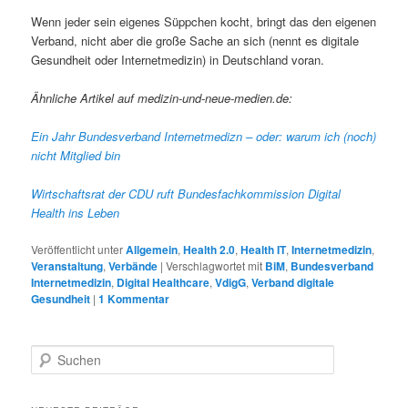
Wenn jeder sein eigenes Süppchen kocht, bringt das den eigenen
Verband, nicht aber die große Sache an sich (nennt es digitale
Gesundheit oder Internetmedizin) in Deutschland voran.
Ähnliche Artikel auf medizin-und-neue-medien.de:
Ein Jahr Bundesverband Internetmedizn – oder: warum ich (noch)
nicht Mitglied bin
Wirtschaftsrat der CDU ruft Bundesfachkommission Digital
Health ins Leben
Veröffentlicht unter
Allgemein
,
Health 2.0
,
Health IT
,
Internetmedizin
,
Veranstaltung
,
Verbände
|
Verschlagwortet mit
BiM
,
Bundesverband
Internetmedizin
,
Digital Healthcare
,
VdigG
,
Verband digitale
Gesundheit
|
1
Kommentar
S
u
c
h