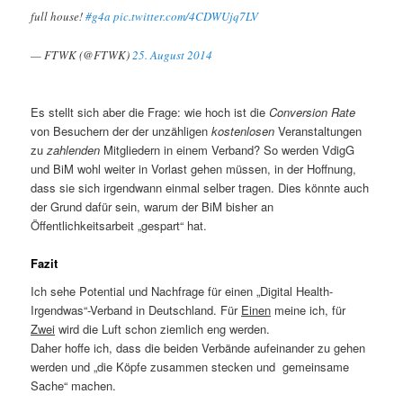
full house!
#g4a
pic.twitter.com/4CDWUjq7LV
— FTWK (@FTWK)
25. August 2014
Es stellt sich aber die Frage: wie hoch ist die
Conversion Rate
von Besuchern der der unzähligen
kostenlosen
Veranstaltungen
zu
zahlenden
Mitgliedern in einem Verband? So werden VdigG
und BiM wohl weiter in Vorlast gehen müssen, in der Hoffnung,
dass sie sich irgendwann einmal selber tragen. Dies könnte auch
der Grund dafür sein, warum der BiM bisher an
Öffentlichkeitsarbeit „gespart“ hat.
Fazit
Ich sehe Potential und Nachfrage für einen „Digital Health-
Irgendwas“-Verband in Deutschland. Für
Einen
meine ich, für
Zwei
wird die Luft schon ziemlich eng werden.
Daher hoffe ich, dass die beiden Verbände aufeinander zu gehen
werden und „die Köpfe zusammen stecken und gemeinsame
Sache“ machen.