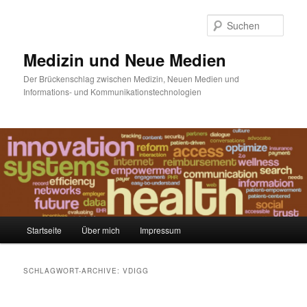
Such
Medizin und Neue Medien
Der Brückenschlag zwischen Medizin, Neuen Medien und
Informations- und Kommunikationstechnologien
Hauptmenü
Startseite
Über mich
Impressum
Zum
Zum
Inhalt
sekundären
SCHLAGWORT-ARCHIVE:
VDIGG
wechseln
Inhalt