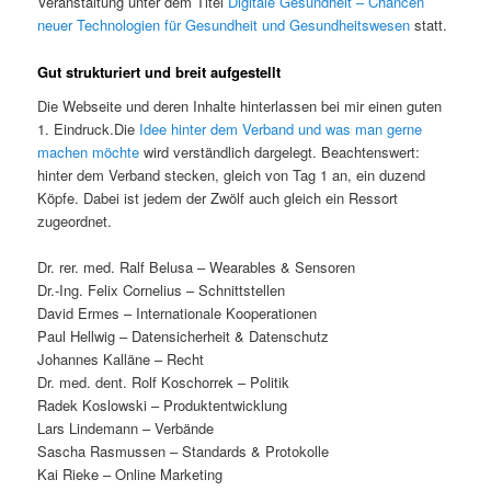
Veranstaltung unter dem Titel
Digitale Gesundheit – Chancen
neuer Technologien für Gesundheit und Gesundheitswesen
statt.
Gut strukturiert und breit aufgestellt
Die Webseite und deren Inhalte hinterlassen bei mir einen guten
1. Eindruck.Die
Idee hinter dem Verband und was man gerne
machen möchte
wird verständlich dargelegt. Beachtenswert:
hinter dem Verband stecken, gleich von Tag 1 an, ein duzend
Köpfe. Dabei ist jedem der Zwölf auch gleich ein Ressort
zugeordnet.
Dr. rer. med. Ralf Belusa – Wearables & Sensoren
Dr.-Ing. Felix Cornelius – Schnittstellen
David Ermes – Internationale Kooperationen
Paul Hellwig – Datensicherheit & Datenschutz
Johannes Kalläne – Recht
Dr. med. dent. Rolf Koschorrek – Politik
Radek Koslowski – Produktentwicklung
Lars Lindemann – Verbände
Sascha Rasmussen – Standards & Protokolle
Kai Rieke – Online Marketing