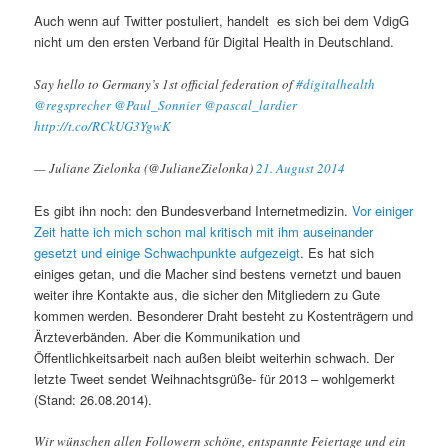
Auch wenn auf Twitter postuliert, handelt es sich bei dem VdigG
nicht um den ersten Verband für Digital Health in Deutschland.
Say hello to Germany’s 1st official federation of
#digitalhealth
@regsprecher
@Paul_Sonnier
@pascal_lardier
http://t.co/RCkUG3YgwK
— Juliane Zielonka (@JulianeZielonka)
21. August 2014
Es gibt ihn noch: den Bundesverband Internetmedizin.
Vor einiger
Zeit hatte ich mich schon mal kritisch mit ihm auseinander
gesetzt und einige Schwachpunkte aufgezeigt
. Es hat sich
einiges getan, und die Macher sind bestens vernetzt und bauen
weiter ihre Kontakte aus, die sicher den Mitgliedern zu Gute
kommen werden. Besonderer Draht besteht zu Kostenträgern und
Ärzteverbänden. Aber die Kommunikation und
Öffentlichkeitsarbeit nach außen bleibt weiterhin schwach. Der
letzte Tweet sendet Weihnachtsgrüße- für 2013 – wohlgemerkt
(Stand: 26.08.2014).
Wir wünschen allen Followern schöne, entspannte Feiertage und ein