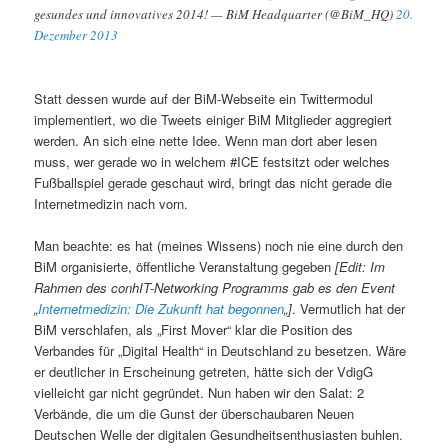
gesundes und innovatives 2014! — BiM Headquarter (@BiM_HQ)
20.
Dezember 2013
Statt dessen wurde auf der BiM-Webseite ein Twittermodul
implementiert, wo die Tweets einiger BiM Mitglieder aggregiert
werden. An sich eine nette Idee. Wenn man dort aber lesen
muss, wer gerade wo in welchem #ICE festsitzt oder welches
Fußballspiel gerade geschaut wird, bringt das nicht gerade die
Internetmedizin nach vorn.
Man beachte: es hat (meines Wissens) noch nie eine durch den
BiM organisierte, öffentliche Veranstaltung gegeben
[Edit: Im
Rahmen des conhIT-Networking Programms gab es den Event
„
Internetmedizin: Die Zukunft hat begonnen
„]
. Vermutlich hat der
BiM verschlafen, als „First Mover“ klar die Position des
Verbandes für „Digital Health“ in Deutschland zu besetzen. Wäre
er deutlicher in Erscheinung getreten, hätte sich der VdigG
vielleicht gar nicht gegründet. Nun haben wir den Salat: 2
Verbände, die um die Gunst der überschaubaren Neuen
Deutschen Welle der digitalen Gesundheitsenthusiasten buhlen.